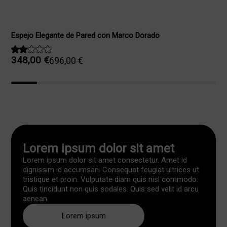
Espejo Elegante de Pared con Marco Dorado
348,00
€
696,00
€
El
El
precio
precio
original
actual
era:
es:
696,00 €.
348,00 €.
Lorem ipsum dolor sit amet
Lorem ipsum dolor sit amet consectetur. Amet id
dignissim id accumsan. Consequat feugiat ultrices ut
tristique et proin. Vulputate diam quis nisl commodo.
Quis tincidunt non quis sodales. Quis sed velit id arcu
aenean.
Lorem ipsum