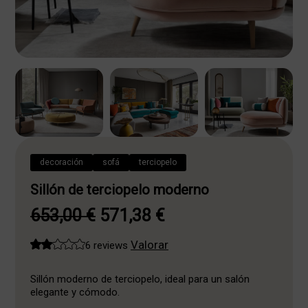
decoración
sofá
terciopelo
Sillón de terciopelo moderno
El
El
653,00
€
571,38
€
precio
precio
Valorar
6 reviews
original
actual
era:
es:
Sillón moderno de terciopelo, ideal para un salón
elegante y cómodo.
653,00 €.
571,38 €.