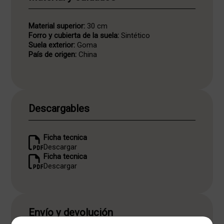
Material superior:
30 cm
Forro y cubierta de la suela:
Sintético
Suela exterior:
Goma
País de origen:
China
Descargables
Ficha tecnica
Descargar
Ficha tecnica
Descargar
Envío y devolución