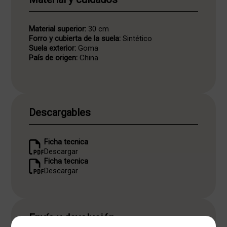
Material superior:
30 cm
Forro y cubierta de la suela:
Sintético
Suela exterior:
Goma
País de origen:
China
Descargables
Ficha tecnica
Descargar
Ficha tecnica
Descargar
Envío y devolución