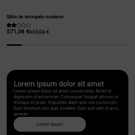
Sillón de terciopelo moderno
571,38
€
653,00
€
El
El
precio
precio
original
actual
era:
es:
653,00 €.
571,38 €.
Lorem ipsum dolor sit amet
Lorem ipsum dolor sit amet consectetur. Amet id
dignissim id accumsan. Consequat feugiat ultrices ut
tristique et proin. Vulputate diam quis nisl commodo.
Quis tincidunt non quis sodales. Quis sed velit id arcu
aenean.
Lorem ipsum